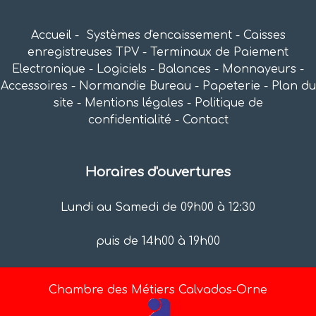
Accueil
-
Systèmes d'encaissement
-
Caisses
enregistreuses TPV
-
Terminaux de Paiement
Electronique
-
Logiciels
-
Balances
-
Monnayeurs
-
Accessoires
-
Normandie Bureau
-
Papeterie
-
Plan du
site
-
Mentions légales
-
Politique de
confidentialité
-
Contact
Horaires d'ouvertures
Lundi au Samedi de
09h00 à 12:30
puis de
14h00 à 19h00
Chambre des Métiers Calvados-Orne