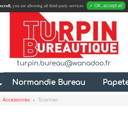
✓ OK, accept all
scroll,
you are allowing all third-party services
turpin.bureau@wanadoo.fr
Normandie Bureau
Papete
Accessoires
Scanner