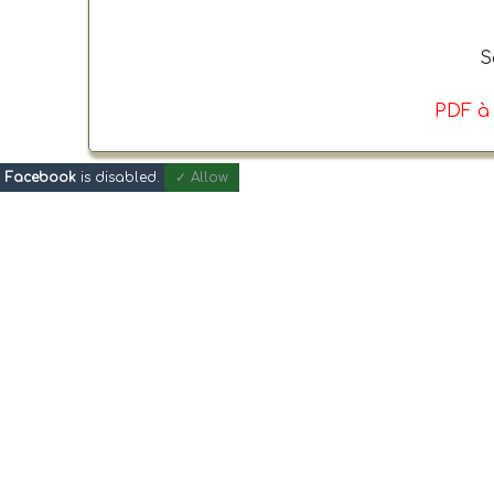
S
PDF à
Facebook
is disabled.
✓ Allow