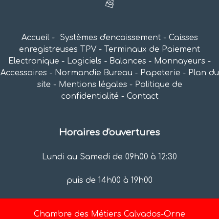
Accueil
-
Systèmes d'encaissement
-
Caisses
enregistreuses TPV
-
Terminaux de Paiement
Electronique
-
Logiciels
-
Balances
-
Monnayeurs
-
Accessoires
-
Normandie Bureau
-
Papeterie
-
Plan du
site
-
Mentions légales
-
Politique de
confidentialité
-
Contact
Horaires d'ouvertures
Lundi au Samedi de
09h00 à 12:30
puis de
14h00 à 19h00
Chambre des Métiers Calvados-Orne